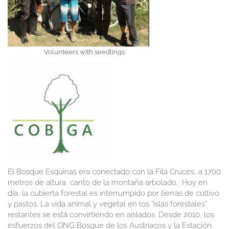
Volunteers with seedlings
El Bosque Esquinas era conectado con la Fila Cruces, a 1700
metros de altura, canto de la montaña arbolado. Hoy en
día, la cubierta forestal es interrumpido por tierras de cultivo
y pastos. La vida animal y vegetal en los ”islas forestales”
restantes se está convirtiendo en aislados. Desde 2010, los
esfuerzos del ONG Bosque de los Austriacos y la Estación